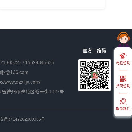
官方二维码
621300227
/
15624345635
电话咨询
ljx@126.com
/www.dzxtljx.com/
扫码咨询
省德州市德城区裕丰街1027号
联系我们
备37142202000966号