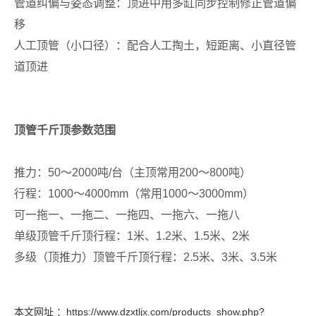
管道纠偏与姿态调整：顶进中用多缸同步控制修正管道偏
移
人工顶管（小口径）：配合人工掏土，短距离、小直径管
道顶进
顶管千斤顶参数范围
推力：
50
～
2000
吨
/
台（主顶常用
200
～
800
吨）
行程：
1000
～
4000mm
（常用
1
0
00
～
3000mm
）
可一拖一、一拖二、一拖四、一拖六、一拖八
单级顶管千斤顶行程：
1
米、
1.2
米、
1.5
米、
2
米
多级（顶推力）顶管千斤顶行程：
2.5
米、
3
米、
3.5
米
本文网址 ：https://www.dzxtljx.com/products_show.php?