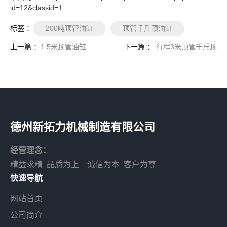
id=12&classid=1
标签 ：
200吨顶管油缸
顶管千斤顶油缸
上一篇 ：
1.5米顶管油缸
下一篇 ：
行程3米顶管千斤顶
德州新拓力机械制造有限公司
经营理念：
精益求精 品质为上 诚信为本 客户为尊
快速导航
网站首页
公司简介