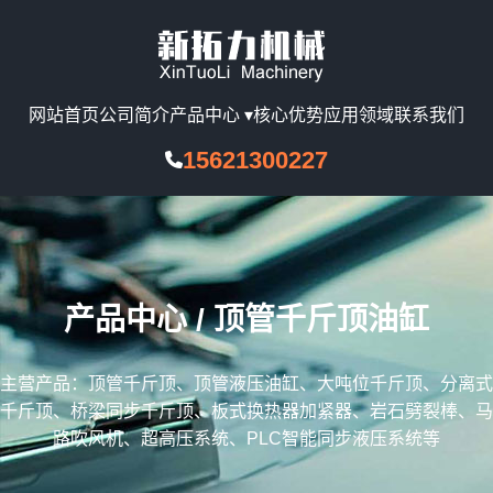
网站首页
公司简介
产品中心 ▾
核心优势
应用领域
联系我们
15621300227
产品中心 / 顶管千斤顶油缸
主营产品：顶管千斤顶、顶管液压油缸、大吨位千斤顶、分离式
千斤顶、桥梁同步千斤顶、板式换热器加紧器、岩石劈裂棒、马
路吹风机、超高压系统、PLC智能同步液压系统等