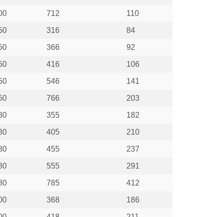
00
712
110
50
316
84
50
366
92
50
416
106
50
546
141
50
766
203
80
355
182
80
405
210
80
455
237
80
555
291
80
785
412
00
368
186
00
418
211