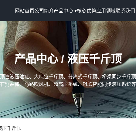
网站首页
公司简介
产品中心 ▾
核心优势
应用领域
联系我们
产品中心 / 液压千斤顶
顶管液压油缸、大吨位千斤顶、分离式千斤顶、桥梁同步千斤顶
石劈裂棒、马路吹风机、超高压系统、PLC智能同步液压系统等
液压千斤顶