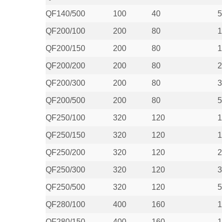
QF140/500
100
40
5
QF200/100
200
80
1
QF200/150
200
80
1
QF200/200
200
80
2
QF200/300
200
80
3
QF200/500
200
80
5
QF250/100
320
120
1
QF250/150
320
120
1
QF250/200
320
120
2
QF250/300
320
120
3
QF250/500
320
120
5
QF280/100
400
160
1
QF280/150
400
160
1