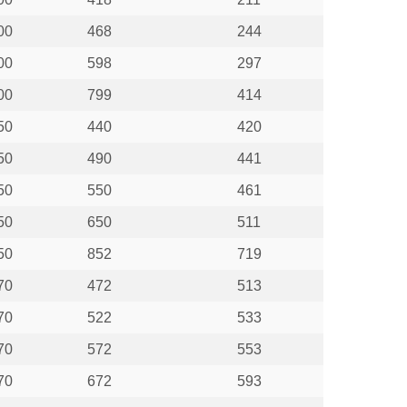
00
468
244
00
598
297
00
799
414
50
440
420
50
490
441
50
550
461
50
650
511
50
852
719
70
472
513
70
522
533
70
572
553
70
672
593