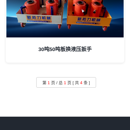
30吨50吨板换液压扳手
第
1
页 / 总
1
页 [ 共
4
条 ]