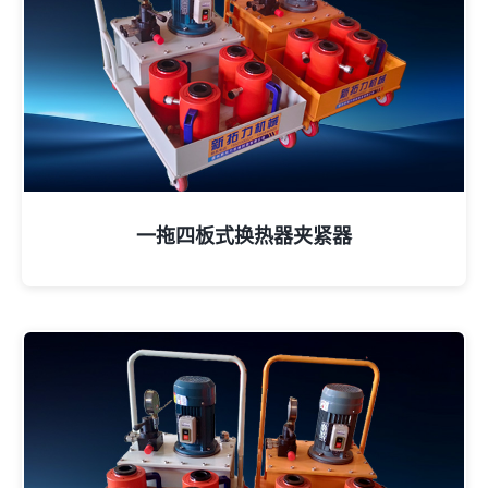
一拖四板式换热器夹紧器