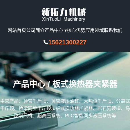
网站首页
公司简介
产品中心 ▾
核心优势
应用领域
联系我们
15621300227
产品中心 / 板式换热器夹紧器
主营产品：顶管千斤顶、顶管液压油缸、大吨位千斤顶、分离式
千斤顶、桥梁同步千斤顶、板式换热器加紧器、岩石劈裂棒、马
路吹风机、超高压系统、PLC智能同步液压系统等